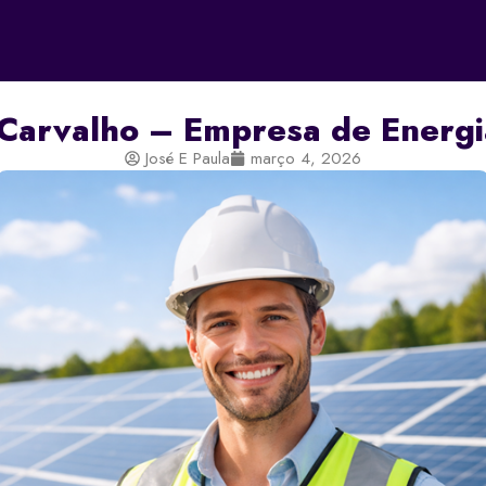
O
NOSSAS SOLUÇÕES
SOBRE NÓS
PORTFÓLIO
Carvalho – Empresa de Energi
José E Paula
março 4, 2026